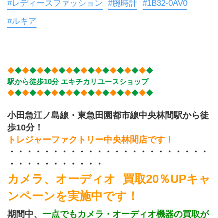
#レディースファッション
#腕時計
#1B32-0AV0
#ルキア
◆
◆
◆
◆
◆
◆
◆
◆
◆
◆
◆
◆
◆
◆
◆
◆
◆
◆
◆
◆
駅から徒歩10分 エキチカリユースショップ
◆
◆
◆
◆
◆
◆
◆
◆
◆
◆
◆
◆
◆
◆
◆
◆
◆
◆
◆
◆
小田急江ノ島線・東急田園都市線中央林間駅から徒
歩10分！
トレジャーファクトリー中央林間店です！
・・・・・・・・・・・・・・・・・・・・・・・
・・・・・・・・・・・
カメラ、オーディオ  買取20％UP
キャ
ンペーンを実施中です！
期間中、
一点でもカメラ・オーディオ機器の買取が