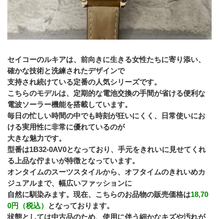
セイコーのルキアは、前向きに生きる女性たちに寄り添い、
確かな技術と洗練されたデザインで
支持され続けている定番の人気シリーズです。
こちらのモデルは、定期的な電池交換の手間が省ける便利な
電波ソーラー機能を搭載しています。
毎日の忙しい時間の中でも時刻が狂いにくく、日常使いにお
ける実用性に非常に優れているのが
大きな魅力です。
型番は1B32-0AV0となっており、手元をきれいに見せてくれ
る上品な佇まいが特徴となっています。
オンタイムのスーツスタイルから、オフタイムのきれいめカ
ジュアルまで、幅広いファッションに
自然に馴染みます。現在、こちらのお品物の販売価格は
18,70
0円（税込）
となっております。
状態としては中古品のため、﻿使用に伴う細かなキズや汚れが