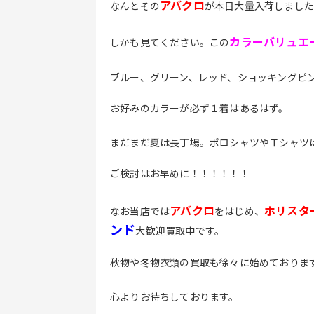
アバクロ
なんとその
が本日大量入荷しまし
カ
ラーバリュエ
しかも見てください。この
ブルー、グリーン、レッド、ショッキングピンク
お好みのカラーが必ず１着はあるはず。
まだまだ夏は長丁場。ポロシャツやＴシャツ
ご検討はお早めに！！！！！！
アバクロ
ホリスタ
なお当店では
をはじめ、
ンド
大歓迎買取中です。
秋物や冬物衣類の買取も徐々に始めておりま
心よりお待ちしております。