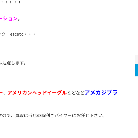
た！！！！！
ーション
。
 etcetc・・・
は活躍します。
アメカジブラ
ー
アメリカンヘッドイーグル
、
などなど
すので、買取は当店の腕利きバイヤーにお任せ下さい。