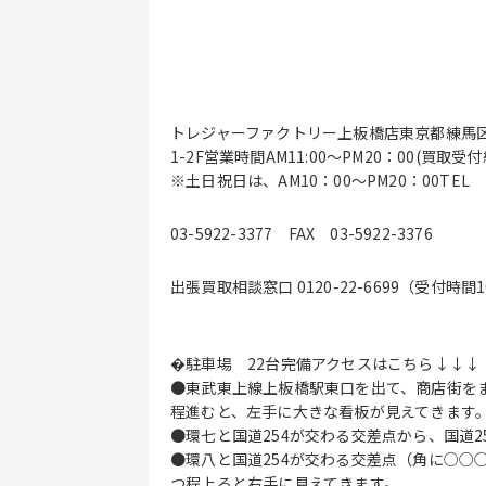
トレジャーファクトリー上板橋店東京都練馬区錦
1-2F営業時間AM11:00〜PM20：00(買取受
※土日祝日は、AM10：00〜PM20：00TEL
03-5922-3377 FAX 03-5922-3376
出張買取相談窓口 0120-22-6699（受付時間10
�駐車場 22台完備アクセスはこちら↓↓↓
●東武東上線上板橋駅東口を出て、商店街をまっ
程進むと、左手に大きな看板が見えてきます
●環七と国道254が交わる交差点から、国道2
●環八と国道254が交わる交差点（角に○○
つ程上ると右手に見えてきます。