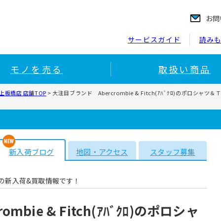
お問
サービスガイド
読み
モノを売る
取扱い商品
板橋店 店舗TOP
>
大注目ブランド Abercrombie & Fitch(ｱﾊﾞｸﾛ)の
新入荷ブログ
地図・アクセス
スタッフ募集
の新入荷&買取情報です！
bie & Fitch(ｱﾊﾞｸﾛ)のポロシャ