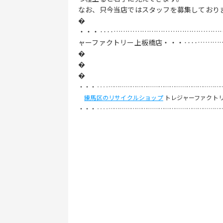
なお、只今当店ではスタッフを募集しており
�
・・・‥‥………………………………………
ャーファクトリー上板橋店・・・‥‥………
�
�
�
・・・‥‥……………………………………………………
練馬区のリサイクルショップ
トレジャーファクト
・・・‥‥……………………………………………………