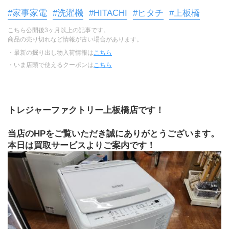
#家事家電
#洗濯機
#HITACHI
#ヒタチ
#上板橋
こちら公開後3ヶ月以上の記事です。
商品の売り切れなど情報が古い場合があります。
・最新の掘り出し物入荷情報は
こちら
・いま店頭で使えるクーポンは
こちら
トレジャーファクトリー上板橋店です！
当店のHPをご覧いただき誠にありがとうございます。
本日は買取サービスよりご案内です！