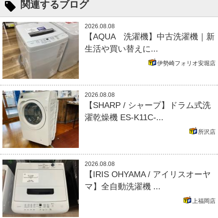
関連するブログ
2026.08.08
【AQUA 洗濯機】中古洗濯機｜新
生活や買い替えに...
伊勢崎フォリオ安堀店
2026.08.08
【SHARP / シャープ】ドラム式洗
濯乾燥機 ES-K11C-...
所沢店
2026.08.08
【IRIS OHYAMA / アイリスオーヤ
マ】全自動洗濯機 ...
上福岡店