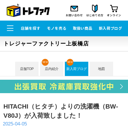
お問い合わせ
はじめての方
オンライン
店舗を探す
モノを売る
取扱い商品
新入荷ブログ
トレジャーファクトリー上板橋店
NEW
NEW
店舗TOP
店内紹介
新入荷ブログ
地図
HITACHI（ヒタチ）よりの洗濯機（BW-
V80J）が入荷致しました！
2025-04-05