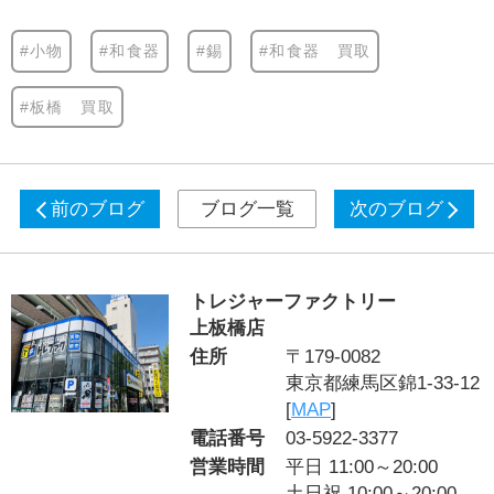
#小物
#和食器
#錫
#和食器 買取
#板橋 買取
前のブログ
ブログ一覧
次のブログ
トレジャーファクトリー
上板橋店
住所
〒179-0082
東京都練馬区錦1-33-12
[
MAP
]
電話番号
03-5922-3377
営業時間
平日 11:00～20:00
土日祝 10:00～20:00