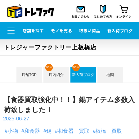
お問い合わせ
はじめての方
オンライン
店舗を探す
モノを売る
取扱い商品
新入荷ブログ
トレジャーファクトリー上板橋店
NEW
NEW
店舗TOP
店内紹介
新入荷ブログ
地図
【食器買取強化中！！】錫アイテム多数入
荷致しました！
2025-06-27
#小物
#和食器
#錫
#和食器 買取
#板橋 買取