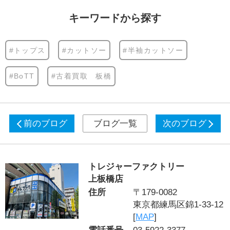
キーワードから探す
#トップス
#カットソー
#半袖カットソー
#BoTT
#古着買取 板橋
前のブログ
ブログ一覧
次のブログ
トレジャーファクトリー
上板橋店
住所
〒179-0082
東京都練馬区錦1-33-12
[
MAP
]