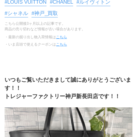
#LOUIS VUITTON
#CHANEL
#ルイヴィトン
#シャネル
#神戸_買取
こちら公開後3ヶ月以上の記事です。
商品の売り切れなど情報が古い場合があります。
・最新の掘り出し物入荷情報は
こちら
・いま店頭で使えるクーポンは
こちら
いつもご覧いただきまして誠にありがとうございま
す！！
トレジャーファクトリー神戸新長田店です！！