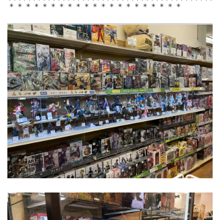
＊＊＊＊＊＊＊＊＊＊＊＊＊＊＊＊＊＊＊＊＊