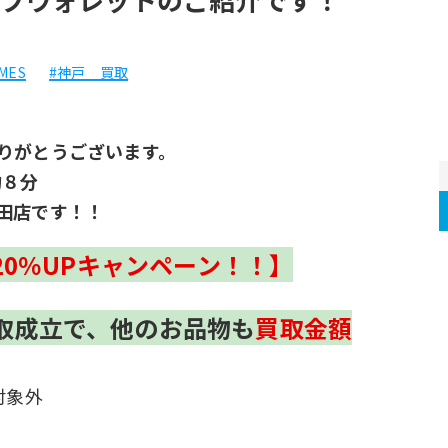
MES
#神戸 買取
りがとうございます。
約８分
田店です！！
20％UPキャンペーン！！】
取成立で、他のお品物も
買取金額
対象外