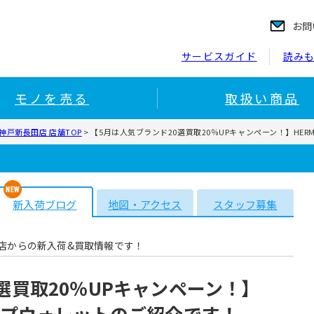
お問
サービスガイド
読み
モノを売る
取扱い商品
神戸新長田店 店舗TOP
>
【5月は人気ブランド20選買取20％UPキャンペーン！】HE
新入荷ブログ
地図・アクセス
スタッフ募集
店からの新入荷&買取情報です！
選買取20％UPキャンペーン！】
ジップウォレットのご紹介です！