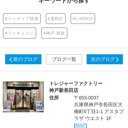
キーワードから探す
#インテリア雑貨
#置時計
#LIADRO
#フィギュリン
#神戸 買取
前のブログ
ブログ一覧
次のブログ
トレジャーファクトリー
神戸新長田店
住所
〒653-0037
兵庫県神戸市長田区大
橋町6丁目1-1 アスタプ
ラザ ウエスト 1F
[
MAP
]