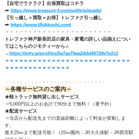
【自宅でラクラク】出張買取はコチラ
➡ 
https://www.treasure-f.com/sell/trip/guide/
【引っ越し＋買取＝お得】トレファク引っ越し
➡ 
https://www.tfhikkoshi.com/
・・・・・・・・・・・・・・・・・・・・・・・
トレファク神戸新長田店の家具・家電の詳しい品揃えについ
てはこちらのジモティーから♬
→
https://jmty.jp/profiles/5a7aa79aa2ddd40729e7e2c2
＝＝＝＝＝＝＝＝＝＝＝＝＝＝＝＝＝＝＝＝＝＝＝＝＝＝＝
＝＝＝＝＝＝＝＝＝＝＝＝＝＝
・・・・・・・・・・・・・・・・・・・・・・・・・・・
～各種サービスのご案内～
★軽トラック無料貸し出しサービス
⇒5,000円以上のお会計で90分まで無料！（要予約）
★配送サービス
⇒当店から配送先までの直線距離によって料金が変動しま
す。
最大25㎞まで配送可能！（25㎞圏内：JR大久保駅・JR西宮駅