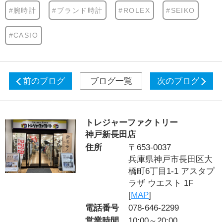
#腕時計
#ブランド時計
#ROLEX
#SEIKO
#CASIO
前のブログ
ブログ一覧
次のブログ
トレジャーファクトリー
神戸新長田店
住所
〒653-0037
兵庫県神戸市長田区大
橋町6丁目1-1 アスタプ
ラザ ウエスト 1F
[
MAP
]
電話番号
078-646-2299
営業時間
10:00～20:00