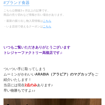
#ブランド食器
こちら公開後3ヶ月以上の記事です。
商品の売り切れなど情報が古い場合があります。
・最新の掘り出し物入荷情報は
こちら
・いま店頭で使えるクーポンは
こちら
いつもご覧いただきありがとうございます
トレジャーファクトリー高槻店です♫
ついつい手に取ってしまう
ムーミンがかわいい
ARABIA（アラビア）のマグカップ
をご
紹介いたします！
当店には現在
2点のみ
あります♪
早い物勝ちですよ♪♪