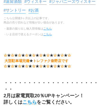
#蒸留酒類
#ウィスキー
#ジャパニーズウィスキー
#サントリー
#お酒
こちら公開後3ヶ月以上の記事です。
商品の売り切れなど情報が古い場合があります。
・最新の掘り出し物入荷情報は
こちら
・いま店頭で使えるクーポンは
こちら
☆
★
☆
★
☆
★
☆
★
☆
★
☆
★
☆
★
☆
★
☆
★
☆
 大型駐車場完備
★
トレファク秦野店です
☆
★
☆
★
☆
★
☆
★
☆
★
☆
★
☆
★
☆
★
☆
★
☆
・・・・・・・・・・・・・・・・・・・・
・・
2月は家電買取20％UPキャンペーン！
詳しくは
こちら
をご覧ください。