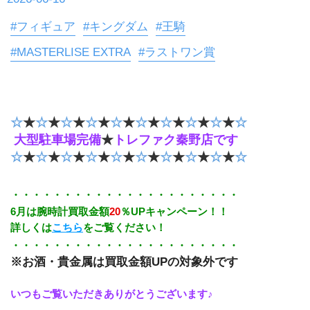
#フィギュア
#キングダム
#王騎
#MASTERLISE EXTRA
#ラストワン賞
☆
★
☆
★
☆
★
☆
★
☆
★
☆
★
☆
★
☆
★
☆
★
☆
大型駐車場完備
★
トレファク秦野店です
☆
★
☆
★
☆
★
☆
★
☆
★
☆
★
☆
★
☆
★
☆
★
☆
・・・・・・・・・・・・・・・・・・・・・・
6月は腕時計買取金額
20
％UPキャンペーン！！
詳しくは
こちら
をご覧ください！
・・・・・・・・・・・・・・・・・・・・・・
※お酒・貴金属は買取金額UPの対象外です
いつもご覧いただきありがとうございます♪