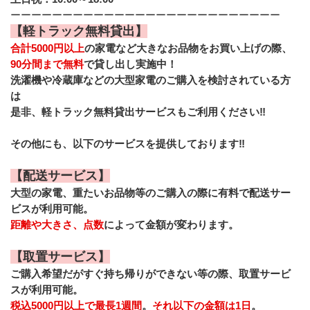
ーーーーーーーーーーーーーーーーーーーーーーーーーー
【軽トラック無料貸出】
合計5000円以上
の家電など大きなお品物をお買い上げの際、
90分間まで無料
で貸し出し実施中！
洗濯機や冷蔵庫などの大型家電のご購入を検討されている方
は
是非、軽トラック無料貸出サービスもご利用ください‼︎ 
その他にも、以下のサービスを提供しております‼︎
【配送サービス】
大型の家電、重たいお品物等のご購入の際に有料で配送サー
ビスが利用可能。
距離や大きさ、点数
によって金額が変わります。
【取置サービス】
ご購入希望だがすぐ持ち帰りができない等の際、取置サービ
スが利用可能。
税込5000円以上で最長1週間
。
それ以下の金額は1日
。