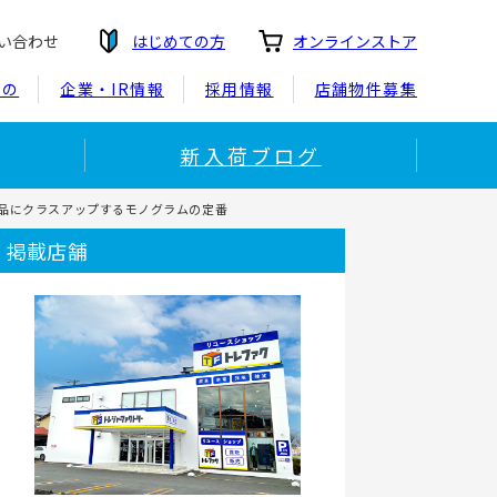
い合わせ
はじめての方
オンラインストア
もの
企業・IR情報
採用情報
店舗物件募集
新入荷ブログ
装いを上品にクラスアップするモノグラムの定番
掲載店舗