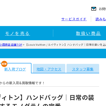
お問
サービスガイド
読み
モノを売る
取扱い商品
田原店 店舗TOP
>
【Louis Vuitton / ルイヴィトン】ハンドバッグ｜日常の
新入荷ブログ
地図・アクセス
スタッフ募集
からの新入荷&買取情報です！
 / ルイヴィトン】ハンドバッグ｜日常の装
するモノグラムの定番