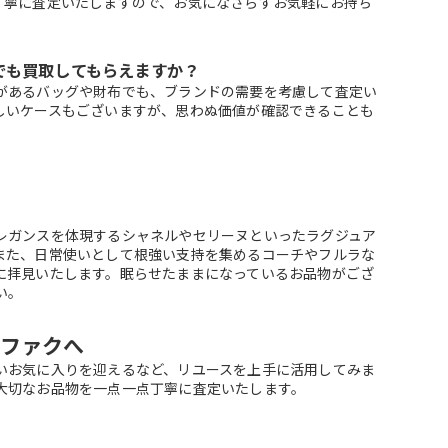
丁寧に査定いたしますので、お気になさらずお気軽にお持ち
でも買取してもらえますか？
があるバッグや財布でも、ブランドの需要を考慮して査定い
しいケースもございますが、思わぬ価値が確認できることも
。
レガンスを体現するシャネルやセリーヌといったラグジュア
また、日常使いとして根強い支持を集めるコーチやフルラな
に拝見いたします。眠らせたままになっているお品物がござ
い。
ファクへ
いお気に入りを迎えるなど、リユースを上手に活用してみま
大切なお品物を一点一点丁寧に査定いたします。