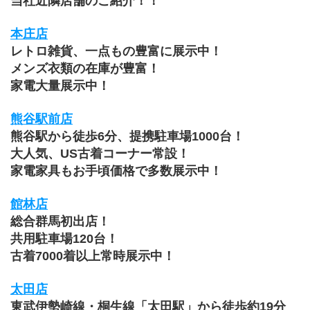
当社近隣店舗のご紹介！！
本庄店
レトロ雑貨、一点もの豊富に展示中！
メンズ衣類の在庫が豊富！
家電大量展示中！
熊谷駅前店
熊谷駅から徒歩6分、提携駐車場1000台！
大人気、US古着コーナー常設！
家電家具もお手頃価格で多数展示中！
館林店
総合群馬初出店！
共用駐車場120台！
古着7000着以上常時展示中！
太田店
東武伊勢崎線・桐生線「太田駅」から徒歩約19分 