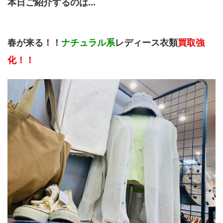
本日ご紹介するのは...
春が来る！！
ナチュラル系
レディース衣類
買取強
化！！