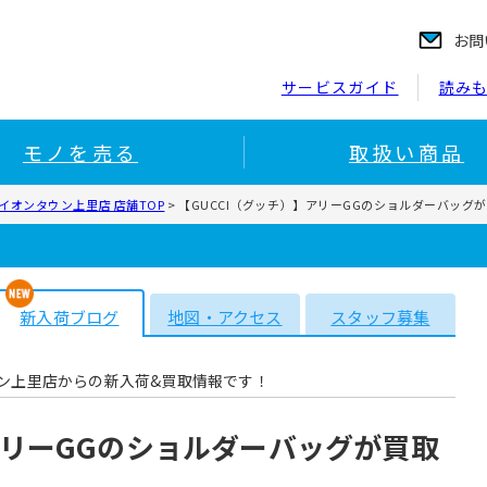
お問
サービスガイド
読み
モノを売る
取扱い商品
イオンタウン上里店 店舗TOP
>
【GUCCI（グッチ）】アリーGGのショルダーバッグ
新入荷ブログ
地図・アクセス
スタッフ募集
ン上里店からの新入荷&買取情報です！
アリーGGのショルダーバッグが買取