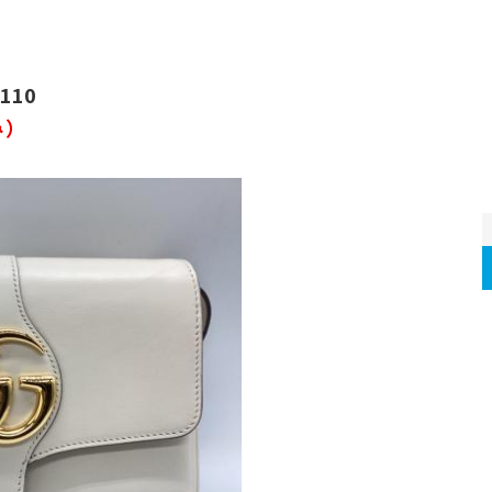
110
み）