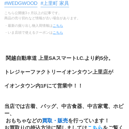
#WEDGWOOD
#上里町 家具
こちら公開後3ヶ月以上の記事です。
商品の売り切れなど情報が古い場合があります。
・最新の掘り出し物入荷情報は
こちら
・いま店頭で使えるクーポンは
こちら
 関越自動車道 上里SAスマートI.C.より約5分。
トレジャーファクトリーイオンタウン上里店が
イオンタウン内1Fにて営業中！！
当店では古着、バッグ、中古食器、中古家電、﻿ホビ
ー、
 おもちゃなどの
買取・販売
を行っています！
お買取りの持込方法に関しましては
こちら
をご覧く