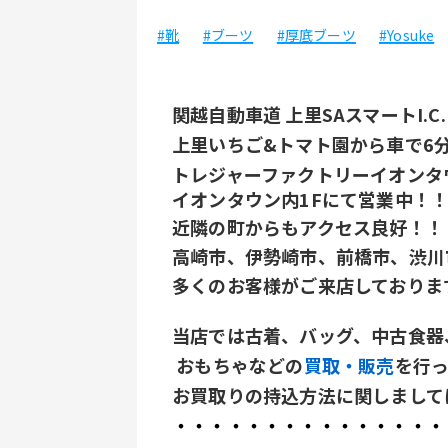
#靴
#ブーツ
#厚底ブーツ
#Yosuke
関越自動車道 上里SAスマートI.C
上里いちご&トマト園から車で6
トレジャーファクトリーイオンタ
イオンタウン内1Fにて営業中！
近隣の町からもアクセス良好！！
高崎市、伊勢崎市、前橋市、渋川
多くのお客様がご来店しておりま
当店では古着、バッグ、中古食器
 おもちゃなどの
買取・販売
を行
お買取りの持込方法に関しまして
・・・・・・・・・・・・・・・