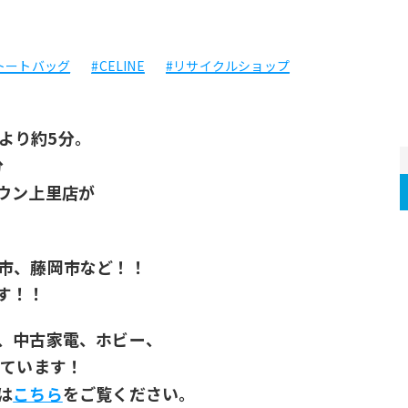
トートバッグ
#CELINE
#リサイクルショップ
.より約5分。
分
ウン上里店が
！
市、藤岡市など！！
す！！
、中古家電、﻿ホビー、
っています！
は
こちら
をご覧ください。