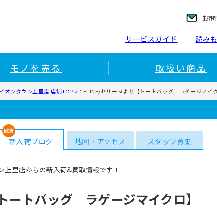
お問
サービスガイド
読み
モノを売る
取扱い商品
イオンタウン上里店 店舗TOP
>
CELINE/セリーヌより【トートバッグ ラゲージマ
新入荷ブログ
地図・アクセス
スタッフ募集
ン上里店からの新入荷&買取情報です！
り【トートバッグ ラゲージマイクロ】