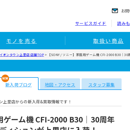
お問
サービスガイド
読み
モノを売る
取扱い商品
イオンタウン上里店 店舗TOP
>
【SONY / ソニー】家庭用ゲーム機 CFI-2000 B
新入荷ブログ
地図・アクセス
スタッフ募集
ン上里店からの新入荷&買取情報です！
ゲーム機 CFI-2000 B30｜30周年
ディションが上里店に入荷！