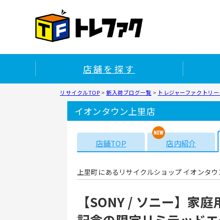
店舗を探す
リサイクルTOP
>
新入荷ブログ一覧
>
トレジャーファクトリー
イオンタウン上里店
店舗TOP
店内紹介
上里町にあるリサイクルショップ イオンタウ
【SONY / ソニー】家庭用
記念の限定リミテッドエ