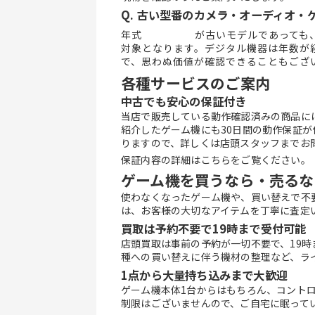
Q. 古い型番のカメラ・オーディオ
年式     が古いモデルであっても
対象となります。デジタル機器は年数が
で、思わぬ価値が確認できることもござ
各種サービスのご案内
中古でも安心の保証付き
当店で販売している動作確認済みの商品に
紹介したゲーム機にも30日間の動作保証
りますので、詳しくは店頭スタッフまでお
保証内容の詳細はこちらをご覧ください。
ゲーム機を買うなら・売るな
使わなくなったゲーム機や、買い替えで不
は、お客様の大切なアイテムを丁寧に査定
買取は予約不要で19時まで受付可能
店頭買取は事前の予約が一切不要で、19
種への買い替えに伴う機材の整理など、ラ
1点から大量持ち込みまで大歓迎
ゲーム機本体1台からはもちろん、コント
制限はございませんので、ご自宅に眠って