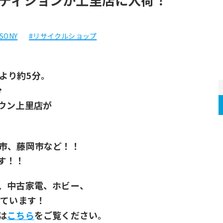
SONY
#リサイクルショップ
.より約5分。
分
ウン上里店が
！
市、藤岡市など！！
す！！
、中古家電、﻿ホビー、
っています！
は
こちら
をご覧ください。