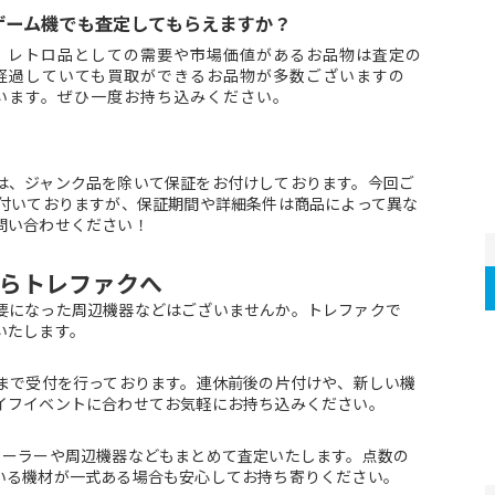
・ゲーム機でも査定してもらえますか？
、レトロ品としての需要や市場価値があるお品物は査定の
経過していても買取ができるお品物が多数ございますの
います。ぜひ一度お持ち込みください。
は、ジャンク品を除いて保証をお付けしております。今回ご
が付いておりますが、保証期間や詳細条件は商品によって異な
問い合わせください！
らトレファクへ
要になった周辺機器などはございませんか。トレファクで
いたします。
時まで受付を行っております。連休前後の片付けや、新しい機
イフイベントに合わせてお気軽にお持ち込みください。
ローラーや周辺機器などもまとめて査定いたします。点数の
いる機材が一式ある場合も安心してお持ち寄りください。