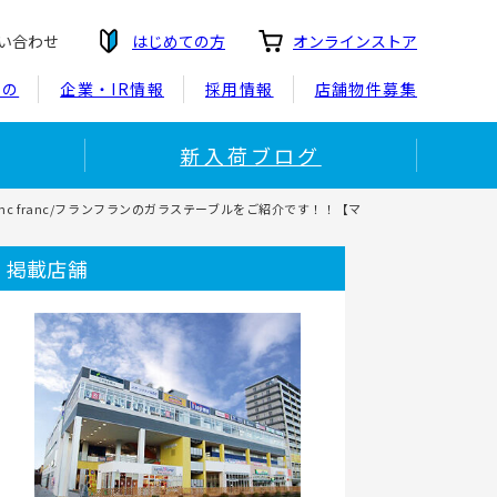
い合わせ
はじめての方
オンラインストア
もの
企業・IR情報
採用情報
店舗物件募集
新入荷ブログ
nc franc/フランフランのガラステーブルをご紹介です！！【マ
掲載店舗