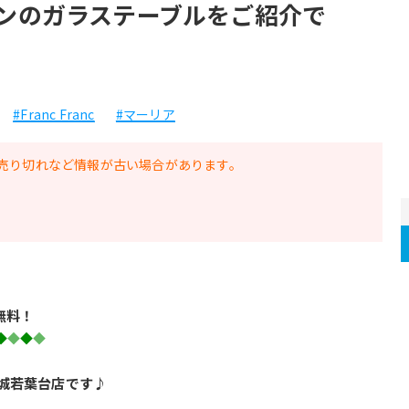
ランフランのガラステーブルをご紹介で
#Franc Franc
#マーリア
売り切れなど情報が古い場合があります。
無料！
◆
◆
◆
◆
城若葉台店です♪