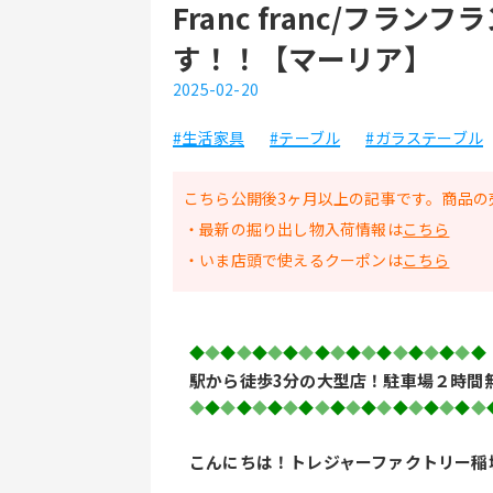
Franc franc/フ
す！！【マーリア】
2025-02-20
#生活家具
#テーブル
#ガラステーブル
こちら公開後3ヶ月以上の記事です。商品の
・最新の掘り出し物入荷情報は
こちら
・いま店頭で使えるクーポンは
こちら
◆
◆
◆
◆
◆
◆
◆
◆
◆
◆
◆
◆
◆
◆
◆
◆
◆
◆
◆
駅から徒歩3分の大型店！駐車場２時間
◆
◆
◆
◆
◆
◆
◆
◆
◆
◆
◆
◆
◆
◆
◆
◆
◆
◆
◆
こんにちは！トレジャーファクトリー稲