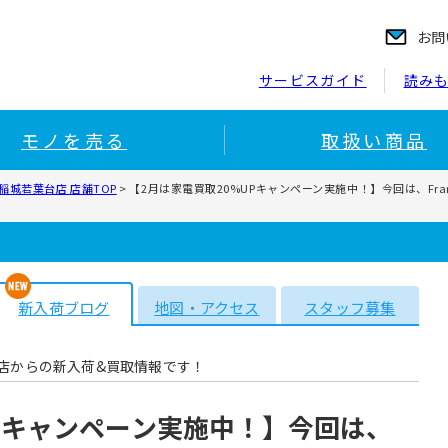
お問
サービスガイド
読み
モノを売る
取扱い商品
稲城若葉台店 店舗TOP
>
【2月は家電買取20%UPキャンペーン実施中！】今回は、Fra
新入荷ブログ
地図・アクセス
スタッフ募集
店からの新入荷&買取情報です！
UPキャンペーン実施中！】今回は、