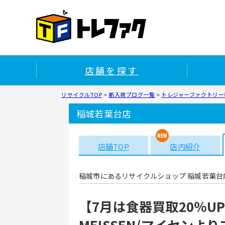
店舗を探す
リサイクルTOP
>
新入荷ブログ一覧
>
トレジャーファクトリー
稲城若葉台店
店舗TOP
店内紹介
稲城市にあるリサイクルショップ 稲城若葉台
【7月は食器買取20％U
MEISSEN/マイセン