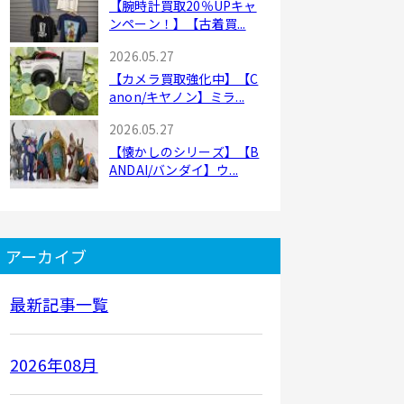
【腕時計買取20％UPキャ
ンペーン！】【古着買...
2026.05.27
【カメラ買取強化中】【C
anon/キヤノン】ミラ...
2026.05.27
【懐かしのシリーズ】【B
ANDAI/バンダイ】ウ...
アーカイブ
最新記事一覧
2026年08月