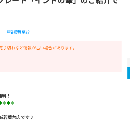
#稲城若葉台
売り切れなど情報が古い場合があります。
無料！
◆
◆
◆
◆
城若葉台店です♪