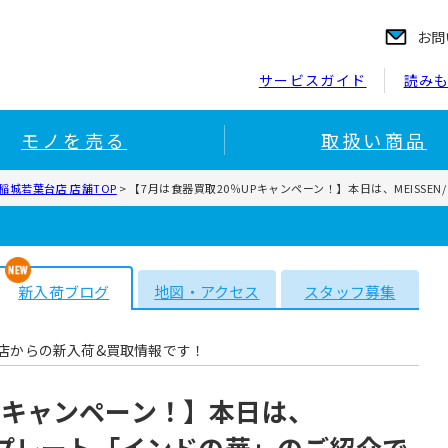
お問
サービスガイド
読み
モノを売る
取扱い商品
稲城若葉台店 店舗TOP
>
【7月は食器買取20％UPキャンペーン！】本日は、MEISS
新入荷ブログ
地図・アクセス
スタッフ募集
店からの新入荷&買取情報です！
Pキャンペーン！】本日は、
よりプレート「インドの華」のご紹介で