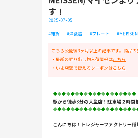
す！
2025-07-05
#雑貨
#洋食器
#プレート
#MEISSEN
こちら公開後3ヶ月以上の記事です。商品の
・最新の掘り出し物入荷情報は
こちら
・いま店頭で使えるクーポンは
こちら
◆
◆
◆
◆
◆
◆
◆
◆
◆
◆
◆
◆
◆
◆
◆
◆
◆
◆
◆
駅から徒歩3分の大型店！駐車場２時間
◆
◆
◆
◆
◆
◆
◆
◆
◆
◆
◆
◆
◆
◆
◆
◆
◆
◆
◆
こんにちは！トレジャーファクトリー稲