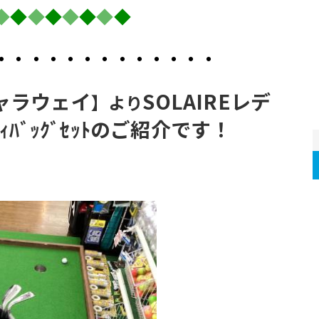
◆
◆
◆
◆
◆
◆
◆
◆
・・・・・・・・・・・・・
/キャラウェイ
SOLAIREレデ
】より
ﾃﾞｨﾊﾞｯｸﾞｾｯﾄのご紹介です！