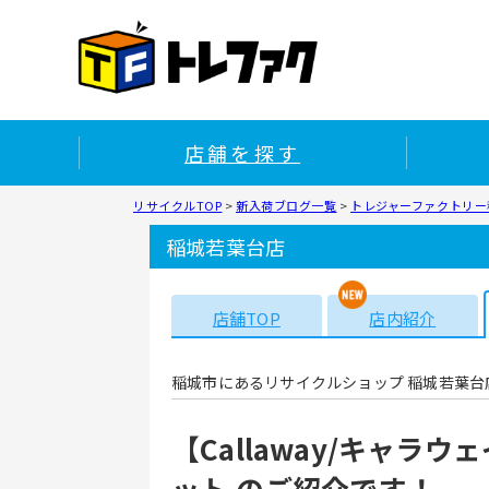
店舗を探す
リサイクルTOP
>
新入荷ブログ一覧
>
トレジャーファクトリー
稲城若葉台店
店舗TOP
店内紹介
稲城市にあるリサイクルショップ 稲城若葉台
【Callaway/キャラウ
ット のご紹介です！