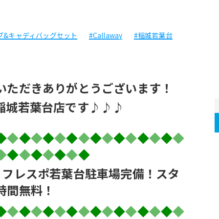
ブ&キャディバッグセット
#Callaway
#稲城若葉台
いただきありがとうございます！
稲城若葉台店です♪♪♪
◆
◆
◆
◆
◆
◆
◆
◆
◆
◆
◆
◆
◆
◆
◆
◆
◆
◆
◆
◆
◆
◆
◆
◆
！フレスポ若葉台駐車場完備！スタ
時間無料！
◆
◆
◆
◆
◆
◆
◆
◆
◆
◆
◆
◆
◆
◆
◆
◆