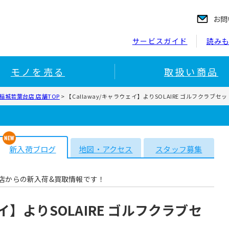
お問
サービスガイド
読み
モノを売る
取扱い商品
稲城若葉台店 店舗TOP
>
【Callaway/キャラウェイ】よりSOLAIRE ゴルフクラブセ
新入荷ブログ
地図・アクセス
スタッフ募集
店からの新入荷&買取情報です！
ェイ】よりSOLAIRE ゴルフクラブセ