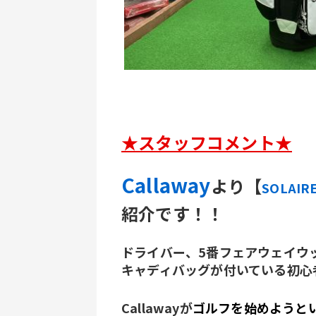
★スタッフコメント★
Callaway
より
【
SOLAIR
紹介です！！
ドライバー、5番フェアウェイウッド
キャディバッグが付いている初心
Callawayが
ゴルフを始めようと