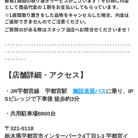
最長1週間の取り置きサービスがございます！その際に内金
として商品代金の１割をお支払いしてもらっています。
※1週間取り置きをした品物をキャンセルした場合、内金は
ご返却できませんのでご注意ください。
ご質問のがある際はスタッフ当店へお問合せくださいませ！
‥‥‥‥‥‥‥‥‥‥‥‥‥‥‥‥‥‥‥‥‥‥‥‥
‥‥‥‥‥‥‥‥‥‥‥‥‥‥‥‥‥‥‥‥‥‥‥‥
‥‥‥‥
【店舗詳細・アクセス】
・JR宇都宮線　宇都宮駅　
施設送迎バス
に乗り、IP
Sビレッジで下車後 徒歩約3分
・共用駐車場8800台
〒321-0118
栃木県宇都宮市インターパーク4丁目1-3 宇都宮イ