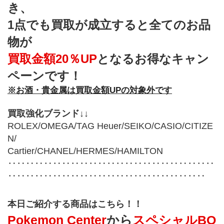
き、
1点でも買取が成立すると全てのお品
物が
買取金額20％UP
となるお得なキャン
ペーンです！
※お酒・貴金属は買取金額UPの対象外です
買取強化ブランド↓↓
ROLEX/OMEGA/TAG Heuer/SEIKO/CASIO/CITIZE
N/
Cartier/CHANEL/HERMES/HAMILTON
‥‥‥‥‥‥‥‥‥‥‥‥‥‥‥‥‥‥‥‥‥‥‥
‥‥‥‥‥‥‥‥‥‥‥‥‥‥‥‥‥‥‥‥‥‥
本日ご紹介する商品はこちら！！
Pokemon Center
から
スペシャルBO