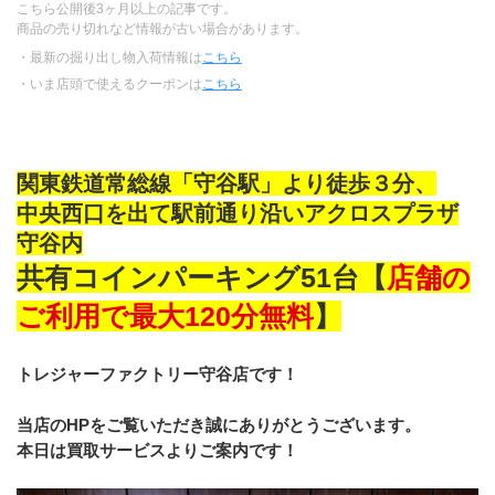
こちら公開後3ヶ月以上の記事です。
商品の売り切れなど情報が古い場合があります。
・最新の掘り出し物入荷情報は
こちら
・いま店頭で使えるクーポンは
こちら
関東鉄道常総線「守谷駅」より徒歩３分、
中央西口を出て駅前通り沿いアクロスプラザ
守谷内
共有コインパーキング51台【
店舗の
ご利用で最大120分無料
】
トレジャーファクトリー守谷店です！
当店のHPをご覧いただき誠にありがとうございます。
本日は買取サービスよりご案内です！