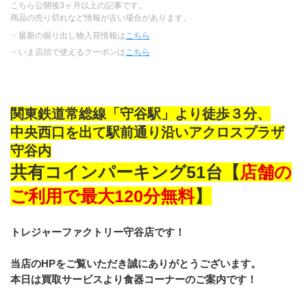
こちら公開後3ヶ月以上の記事です。
商品の売り切れなど情報が古い場合があります。
・最新の掘り出し物入荷情報は
こちら
・いま店頭で使えるクーポンは
こちら
関東鉄道常総線「守谷駅」より徒歩３分、
中央西口を出て駅前通り沿いアクロスプラザ
守谷内
共有コインパーキング51台【
店舗の
ご利用で最大120分無料
】
トレジャーファクトリー守谷店です！
当店のHPをご覧いただき誠にありがとうございます。
本日は買取サービスより食器コーナーのご案内です！