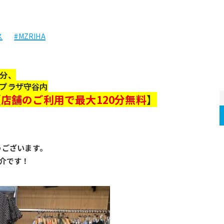
ス
#MZRIHA
分、
プラザ守谷内
【
店舗のご利用で最大120分無料
】
うございます。
介です！