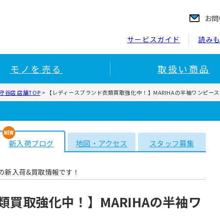
お問
サービスガイド
読み
モノを売る
取扱い商品
谷店 店舗TOP
>
【レディースブランド衣類買取強化中！】MARIHAの半袖ワンピー
新入荷ブログ
地図・アクセス
スタッフ募集
の新入荷&買取情報です！
買取強化中！】MARIHAの半袖ワ