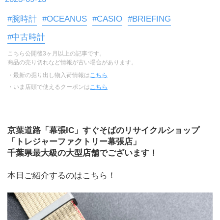
#腕時計
#OCEANUS
#CASIO
#BRIEFING
#中古時計
こちら公開後3ヶ月以上の記事です。
商品の売り切れなど情報が古い場合があります。
・最新の掘り出し物入荷情報は
こちら
・いま店頭で使えるクーポンは
こちら
京葉道路「幕張IC」すぐそばのリサイクルショップ
「トレジャーファクトリー幕張店」
千葉県最大級の大型店舗でございます！
本日ご紹介するのはこちら！