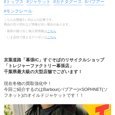
#トップス
#ジャケット
#カナダグース
#バブアー
#モンクレール
こちら公開後3ヶ月以上の記事です。
商品の売り切れなど情報が古い場合があります。
・最新の掘り出し物入荷情報は
こちら
・いま店頭で使えるクーポンは
こちら
京葉道路「幕張IC」すぐそばのリサイクルショップ
「トレジャーファクトリー幕張店」
千葉県最大級の大型店舗でございます！
現在冬物の買取強化中！
今回ご紹介するのはBarbour(バブアー)×SOPHNET(ソ
フネット)のオイルドジャケットです！！