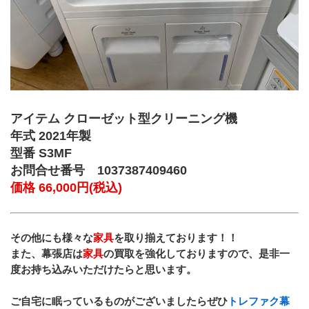
アイテム クローゼット型クリーニング機
年式 2021年製
型番 S3MF
お問合せ番号 1037387409460
価格 66,000円(税込)
その他にも様々な
家具
を取り揃えております！！
また、幕張店は
家具
の買取を強化しておりますので、是非一
度お持ち込みいただけたらと思います。
ご自宅に眠っているものがございましたらぜひ
トレファク幕