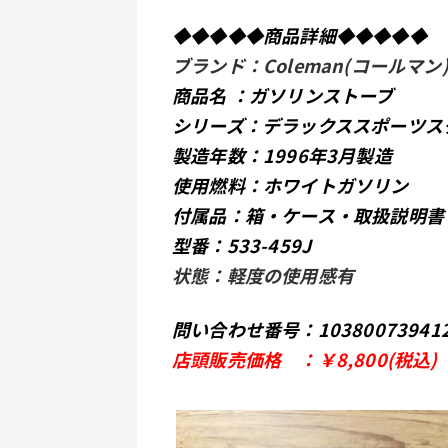
◆◆◆◆◆商品詳細◆◆◆◆◆
ブランド：Coleman(コールマン
商品名 ：ガソリンストーブ
シリーズ：デラックススポーツス
製造年数：1996年3月製造
使用燃料：ホワイトガソリン
付属品：箱・ケース・取扱説明書
型番：533-459J
状態：軽度の使用感有
問い合わせ番号：10380073941
店頭販売価格　：￥8,800(税込)