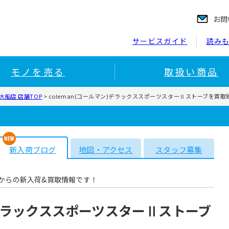
お問
サービスガイド
読み
モノを売る
取扱い商品
船店 店舗TOP
>
coleman(コールマン)デラックススポーツスターⅡストーブを買
新入荷ブログ
地図・アクセス
スタッフ募集
からの新入荷&買取情報です！
ン)デラックススポーツスターⅡストーブ