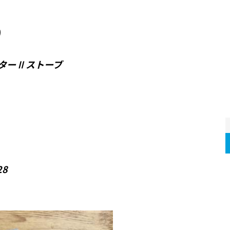
)
ターⅡストーブ
28