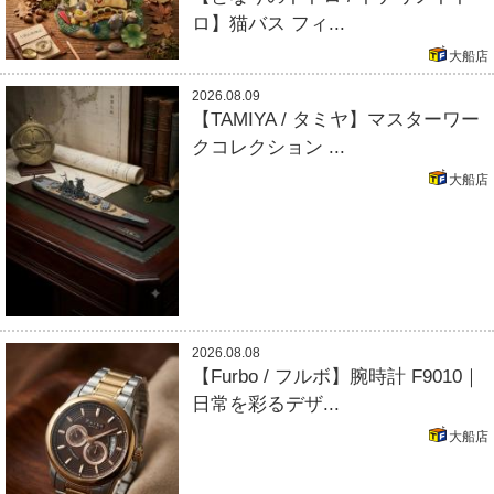
ロ】猫バス フィ...
大船店
2026.08.09
【TAMIYA / タミヤ】マスターワー
クコレクション ...
大船店
2026.08.08
【Furbo / フルボ】腕時計 F9010｜
日常を彩るデザ...
大船店