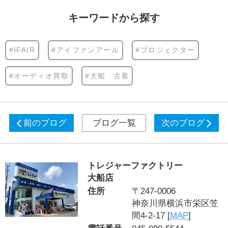
キーワードから探す
#IFAIR
#アイファンアール
#プロジェクター
#オーディオ買取
#大船 古着
前のブログ
ブログ一覧
次のブログ
トレジャーファクトリー
大船店
住所
〒247-0006
神奈川県横浜市栄区笠
間4-2-17 [
MAP
]