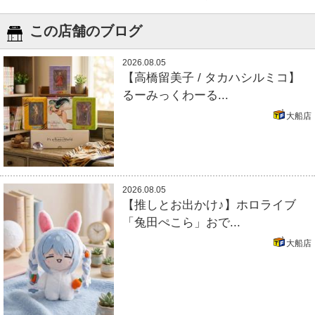
この店舗のブログ
2026.08.05
【高橋留美子 / タカハシルミコ】
るーみっくわーる...
大船店
2026.08.05
【推しとお出かけ♪】ホロライブ
「兔田ぺこら」おで...
大船店