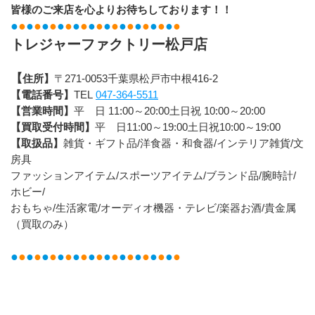
皆様のご来店を心よりお待ちしております！！
●
●
●
●
●
●
●
●
●
●
●
●
●
●
●
●
●
●
●
●
●
●
トレジャーファクトリー松戸店
【
住所】
〒271-0053千葉県松戸市中根416-2
【電話番号】
TEL 
047-364-5511
【営業時間】
平　日 11:00～20:00土日祝 10:00～20:00
【買取受付時間】
平　日11:00～19:00土日祝10:00～19:00
【取扱品】
雑貨・ギフト品/洋食器・和食器/インテリア雑貨/文
房具
ファッションアイテム/スポーツアイテム/ブランド品/腕時計/
ホビー/
おもちゃ/生活家電/オーディオ機器・テレビ/楽器お酒/貴金属
（買取のみ）
●
●
●
●
●
●
●
●
●
●
●
●
●
●
●
●
●
●
●
●
●
●