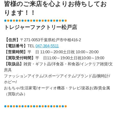
皆様のご来店を心よりお待ちしてお
ります！！
●
●
●
●
●
●
●
●
●
●
●
●
●
●
●
●
●
●
●
●
●
●
トレジャーファクトリー松戸店
【
住所】
〒271-0053千葉県松戸市中根416-2
【電話番号】
TEL 
047-364-5511
【営業時間】
平　日 11:00～20:00土日祝 10:00～20:00
【買取受付時間】
平　日11:00～19:00土日祝10:00～19:00
【取扱品】
雑貨・ギフト品/洋食器・和食器/インテリア雑貨/文
房具
ファッションアイテム/スポーツアイテム/ブランド品/腕時計/
ホビー/
おもちゃ/生活家電/オーディオ機器・テレビ/楽器お酒/貴金属
（買取のみ）
●
●
●
●
●
●
●
●
●
●
●
●
●
●
●
●
●
●
●
●
●
●