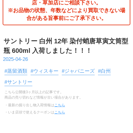
店・草加店にご相談下さい。
※お品物の状態、年数などにより買取できない場
合がある旨事前にご了承下さい。
サントリー 白州 12年 染付蛸唐草寅文筒型
瓶 600ml 入荷しました！！！
2025-04-26
#蒸留酒類
#ウィスキー
#ジャパニーズ
#白州
#サントリー
こちら公開後3ヶ月以上の記事です。
商品の売り切れなど情報が古い場合があります。
・最新の掘り出し物入荷情報は
こちら
・いま店頭で使えるクーポンは
こちら