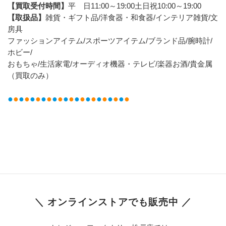
【買取受付時間】
平　日11:00～19:00土日祝10:00～19:00
【取扱品】
雑貨・ギフト品/洋食器・和食器/インテリア雑貨/文
房具
ファッションアイテム/スポーツアイテム/ブランド品/腕時計/
ホビー/
おもちゃ/生活家電/オーディオ機器・テレビ/楽器お酒/貴金属
（買取のみ）
●
●
●
●
●
●
●
●
●
●
●
●
●
●
●
●
●
●
●
●
●
●
＼ オンラインストアでも販売中 ／