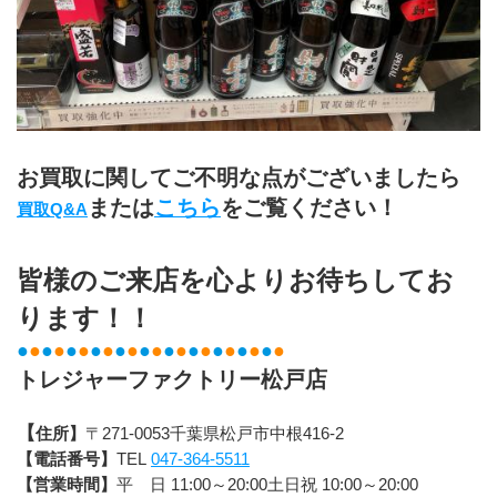
お買取に関してご不明な点がございましたら
または
こちら
をご覧ください！
買取Q&A
皆様のご来店を心よりお待ちしてお
ります！！
●
●
●
●
●
●
●
●
●
●
●
●
●
●
●
●
●
●
●
●
●
●
トレジャーファクトリー松戸店
【
住所】
〒271-0053千葉県松戸市中根416-2
【電話番号】
TEL 
047-364-5511
【営業時間】
平　日 11:00～20:00土日祝 10:00～20:00