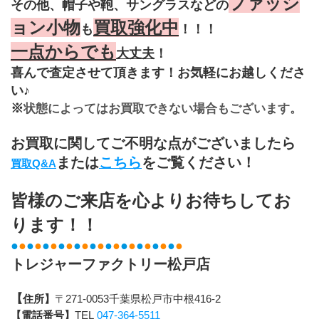
ファッシ
その他、帽子や鞄、サングラスなどの
ョン小物
買取強化中
も
！！！
一点からでも
大丈夫
！
喜んで査定させて頂きます！お気軽にお越しくださ
い♪
※
状態によってはお買取できない場合もございます。
お買取に関してご不明な点がございましたら
または
こちら
をご覧ください！
買取Q&A
皆様のご来店を心よりお待ちしてお
ります！！
●
●
●
●
●
●
●
●
●
●
●
●
●
●
●
●
●
●
●
●
●
●
トレジャーファクトリー松戸店
【
住所】
〒271-0053千葉県松戸市中根416-2
【電話番号】
TEL 
047-364-5511