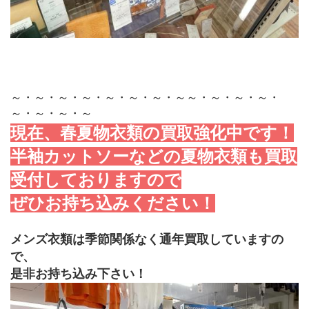
～・～・～・～・～・～・～・～～・～・～・～・
～・～・～・～
現在、春夏物衣類の買取強化中です！
半袖カットソーなどの夏物衣類も買取
受付しておりますので
ぜひお持ち込みください！
メンズ衣類は季節関係なく通年買取していますの
で、
是非お持ち込み下さい！