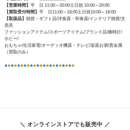
【営業時間】
平　日 11:00～20:00土日祝 10:00～20:00
【買取受付時間】
平　日11:00～18:00土日祝10:00～18:00
【取扱品】
雑貨・ギフト品/洋食器・和食器/インテリア雑貨/文
房具
ファッションアイテム/スポーツアイテム/ブランド品/腕時計/
ホビー/
おもちゃ/生活家電/オーディオ機器・テレビ/楽器お酒/貴金属
（買取のみ）
●
●
●
●
●
●
●
●
●
●
●
●
●
●
●
●
●
●
●
●
●
●
＼ オンラインストアでも販売中 ／