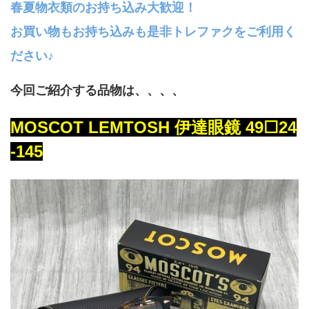
春夏物衣類のお持ち込み大歓迎！
お買い物もお持ち込みも是非トレファクをご利用く
ださい♪
今回ご紹介する品物は、、、、
MOSCOT LEMTOSH 伊達眼鏡 49☐24
-145