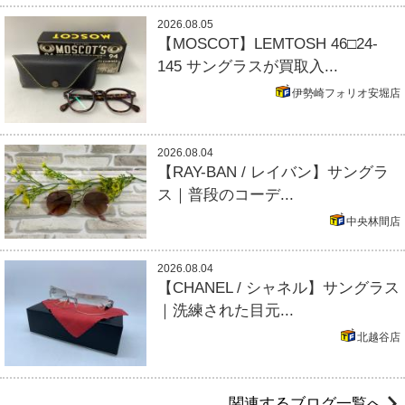
2026.08.05
【MOSCOT】LEMTOSH 46□24-
145 サングラスが買取入...
伊勢崎フォリオ安堀店
2026.08.04
【RAY-BAN / レイバン】サングラ
ス｜普段のコーデ...
中央林間店
2026.08.04
【CHANEL / シャネル】サングラス
｜洗練された目元...
北越谷店
関連するブログ一覧へ