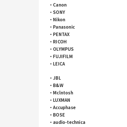
・Canon
・SONY
・Nikon
・Panasonic
・PENTAX
・RICOH
・OLYMPUS
・FUJIFILM
・LEICA
・JBL
・B&W
・Mclntosh
・LUXMAN
・Accuphase
・BOSE
・audio-technica