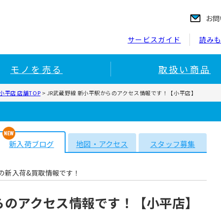
お問
サービスガイド
読み
モノを売る
取扱い商品
平店 店舗TOP
>
JR武蔵野線 新小平駅からのアクセス情報です！【小平店】
新入荷ブログ
地図・アクセス
スタッフ募集
の新入荷&買取情報です！
からのアクセス情報です！【小平店】