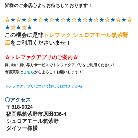
皆様のご来店心よりお待ちしております！
☆
★
☆
★
☆
★
☆
★
☆
★
☆
★
☆
★
☆
★
☆
★
☆
★
☆
★
☆
★
☆
★
☆
★
この機会に是非
トレファク シュロアモール筑紫野
店
をご利用くださいませ！
☆トレファクアプリのご案内☆
買い物・買い取りサービスでトレファクアプリをご利用ください！
出張買取は
こちら
からよろしくお願いします！
トレファクアプリについて詳しくはコチラから
〇アクセス
 〒818-0024
 福岡県筑紫野市原田836-4
 シュロアモール筑紫野
 ダイソー様横