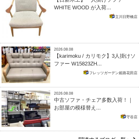
WHITE WOOD が入荷...
立川日野橋店
2026.08.08
【karimoku / カリモク】3人掛けソ
ファー W15823ZH...
フレッツガーデン姫路花田店
2026.08.08
中古ソファ・チェア多数入荷！｜
お部屋の模様替え...
守谷店