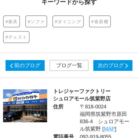
キーワードから探す
#家具
#ソファ
#ダイニング
#食器棚
#チェスト
前のブログ
ブログ一覧
次のブログ
トレジャーファクトリー
シュロアモール筑紫野店
住所
〒818-0024
福岡県筑紫野市原田
836-4 シュロアモー
ル筑紫野 [
MAP
]
電話番号
092-919-8055