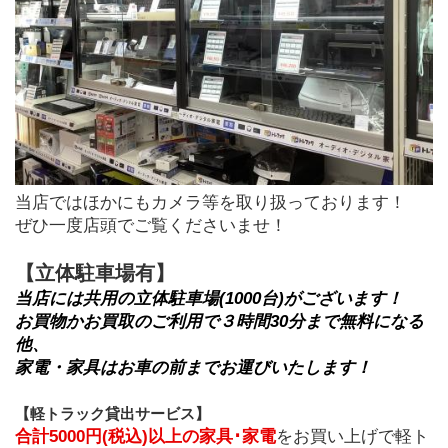
当店ではほかにもカメラ等を取り扱っております！
ぜひ一度店頭でご覧くださいませ！
【立体駐車場有】
当店には共用の立体駐車場(1000台)がございます！
お買物かお買取のご利用で３時間30分まで無料になる
他、
家電・家具はお車の前までお運びいたします！
【軽トラック貸出サービス】
合計5000円(税込)以上の家具･家電
をお買い上げで軽ト