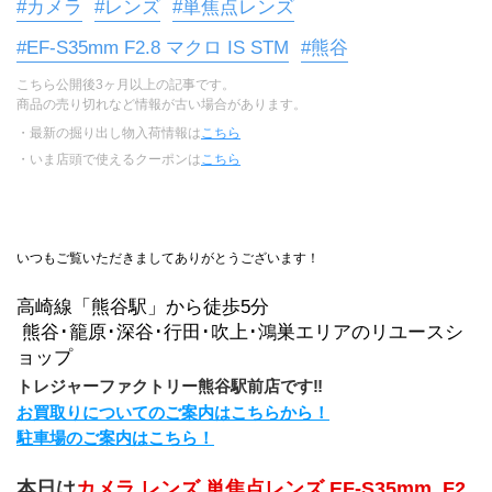
#カメラ
#レンズ
#単焦点レンズ
#EF-S35mm F2.8 マクロ IS STM
#熊谷
こちら公開後3ヶ月以上の記事です。
商品の売り切れなど情報が古い場合があります。
・最新の掘り出し物入荷情報は
こちら
・いま店頭で使えるクーポンは
こちら
いつもご覧いただきましてありがとうございます！
高崎線「熊谷駅」から徒歩5分
 熊谷･籠原･深谷･行田･吹上･鴻巣エリアのリユースシ
ョップ
トレジャーファクトリー熊谷駅前店です‼
お買取りについてのご案内はこちらから！
駐車場のご案内はこちら！
本日は
カメラ レンズ 単焦点レンズ EF-S35mm_F2.