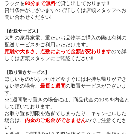
ラックを
90分まで無料
で貸し出しております‼
貸出条件がございますので詳しくは店頭スタッフへお
問い合わせください‼
﻿【配送サービス】
大型の家具家電、重たいお品物等ご購入の際は有料の
配送サービスをご利用いただけます。
距離や大きさ、点数によって金額が変わります
ので詳
しくは店頭スタッフにご確認ください‼
【取り置きサービス】
ほしいものがあったけど今すぐにはお持ち帰りができ
ない等の場合、
最長１週間
の取置サービスがございま
す。
※1週間取り置きの場合には、商品代金の10％を内金と
して頂いております。
お取り置き期限を過ぎてしまったり、キャンセルした
場合は、
内金のご返金ができません
のでご注意くださ
い。