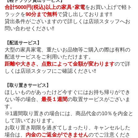
【軽トラック貸出サービス】
合計5000円(税込)以上の家具･家電
をお買い上げで軽ト
ラックを
90分まで無料
で貸し出しております‼
貸出条件がございますので詳しくは店頭スタッフへお
問い合わせください‼
﻿【配送サービス】
大型の家具家電、重たいお品物等ご購入の際は有料の
配送サービスをご利用いただけます。
距離や大きさ、点数によって金額が変わります
ので詳
しくは店頭スタッフにご確認ください‼
【取り置きサービス】
ほしいものがあったけど今すぐにはお持ち帰りができ
ない等の場合、
最長１週間
の取置サービスがございま
す。
※1週間取り置きの場合には、商品代金の10％を内金と
して頂いております。
お取り置き期限を過ぎてしまったり、キャンセルした
場合は、
内金のご返金ができません
のでご注意くださ