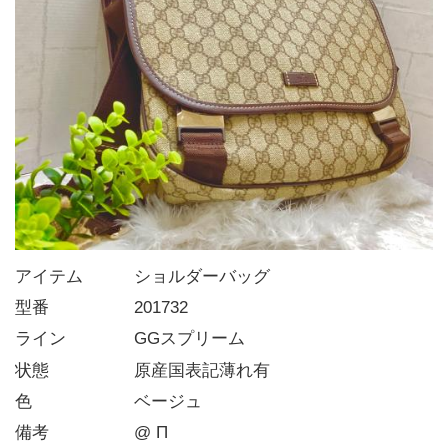
アイテム   ショルダーバッグ
型番     201732
ライン    GGスプリーム
状態     原産国表記薄れ有
色      ベージュ
備考     @ Π