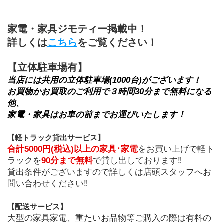
家電・家具ジモティー掲載中！
詳しくは
こちら
をご覧ください！
【立体駐車場有】
当店には共用の立体駐車場(1000台)がございます！
お買物かお買取のご利用で３時間30分まで無料になる
他、
家電・家具はお車の前までお運びいたします！
【軽トラック貸出サービス】
合計5000円(税込)以上の家具･家電
をお買い上げで軽ト
ラックを
90分まで無料
で貸し出しております‼
貸出条件がございますので詳しくは店頭スタッフへお
問い合わせください‼
﻿【配送サービス】
大型の家具家電、重たいお品物等ご購入の際は有料の