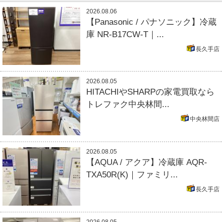
2026.08.06
【Panasonic / パナソニック】冷蔵
庫 NR-B17CW-T｜...
長久手店
2026.08.05
HITACHIやSHARPの家電買取なら
トレファク中央林間...
中央林間店
2026.08.05
【AQUA / アクア】冷蔵庫 AQR-
TXA50R(K)｜ファミリ...
長久手店
2026.08.05