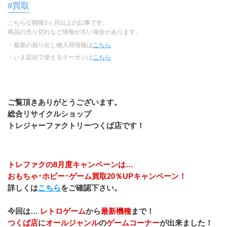
#買取
こちら公開後3ヶ月以上の記事です。
商品の売り切れなど情報が古い場合があります。
・最新の掘り出し物入荷情報は
こちら
・いま店頭で使えるクーポンは
こちら
ご覧頂きありがとうございます。
総合リサイクルショップ
トレジャーファクトリーつくば店です！
トレファクの8月度キャンペーンは…
おもちゃ･ホビー･ゲーム買取20％UPキャンペーン！
詳しくは
こちら
をご確認下さい。
今回は… 
レトロゲーム
から
最新機種
まで！
つくば店
に
オールジャンル
の
ゲームコーナー
が出来ました！