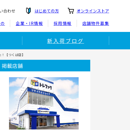
い合わせ
はじめての方
オンラインストア
もの
企業・IR情報
採用情報
店舗物件募集
新入荷ブログ
ました！【つくば店】
掲載店舗