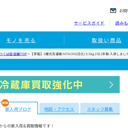
お問
サービスガイド
読み
モノを売る
取扱い商品
くば店 店舗TOP
>
【家電】2槽式洗濯機 HITACHI(日立) 5.5kg 2021年製 入荷し
新入荷ブログ
地図・アクセス
スタッフ募集
からの新入荷&買取情報です！