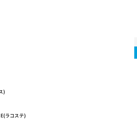
ス)
TE(ラコステ)