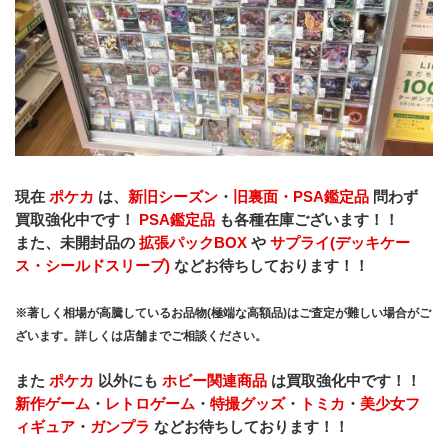
現在 
ポケカ 
は、
新旧シーズン
・
旧裏面・PSA鑑定品 
問わず
買取強化中です！ 
PSA鑑定品 
も各種在庫ございます！！
また、未開封品の 
拡張パックBOX 
や
 サプライ(デッキケー
ス・シールドスリーブ) 
などお待ちしております！！
※著しく相場が高騰しているお品物(極端な高額品)はご査定が難しい場合がご
ざいます。詳しくは店舗までご相談ください。
また 
ポケカ 
以外にも 
ホビー関連商品 
は買取強化中です！！
新作ゲーム
・
レトロゲーム
・
特撮グッズ
・
トミカ
・
美少女フ
ィギュア
・
ガンプラ 
などお待ちしております！！